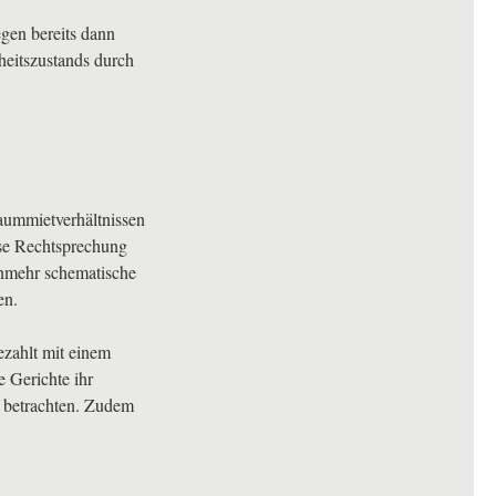
gen bereits dann
heitszustands durch
aummietverhältnissen
ese Rechtsprechung
unmehr schematische
en.
ezahlt mit einem
e Gerichte ihr
d betrachten. Zudem