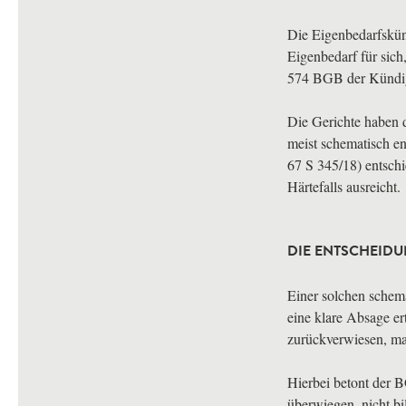
Die Eigenbedarfskün
Eigenbedarf für sich
574
BGB
der Kündig
Die Gerichte haben 
meist schematisch en
67 S 345/18) entsch
Härtefalls ausreicht.
DIE ENTSCHEID
Einer solchen schem
eine klare Absage er
zurückverwiesen, man
Hierbei betont der
B
überwiegen, nicht bi