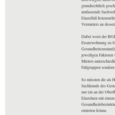
grundrechtlich gesch
umfassende Sachverh
Einzelfall festzustel
Vermieters an desse
Dabei weist der
BG
Ersatzwohnung zu fi
Gesundheitszustand),
jeweiligen Faktoren 
Mieters unterschiedl
Fallgruppen sondern 
So müssten die als 
Sachkunde des Geric
nur ein an der Oberf
Einzelnen mit einem
Gesundheitsbeeinträc
eintreten könne.