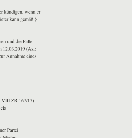
er kündigen, wenn er
Mieter kann gemäß §
en und die Fälle
om 12.03.2019 (Az.:
 zur Annahme eines
,
VIII
ZR 167/17)
eis
ner Partei
s Mieters