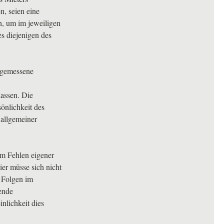
n, seien eine
h, um im jeweiligen
es diejenigen des
angemessene
lassen. Die
önlichkeit des
 allgemeiner
im Fehlen eigener
er müsse sich nicht
n Folgen im
ende
nlichkeit dies