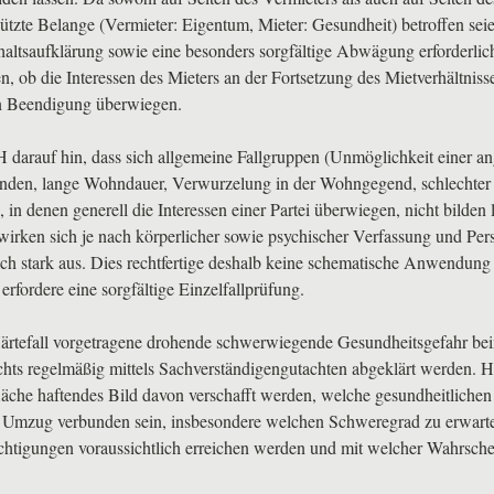
ützte Belange (Vermieter: Eigentum, Mieter: Gesundheit) betroffen seie
altsaufklärung sowie eine besonders sorgfältige Abwägung erforderlic
len, ob die Interessen des Mieters an der Fortsetzung des Mietverhältniss
n Beendigung überwiegen.
H
darauf hin, dass sich allgemeine Fallgruppen (Unmöglichkeit einer 
nden, lange Wohndauer, Verwurzelung in der Wohngegend, schlechter
 in denen generell die Interessen einer Partei überwiegen, nicht bilden 
wirken sich je nach körperlicher sowie psychischer Verfassung und Pers
ich stark aus. Dies rechtfertige deshalb keine schematische Anwendung
erfordere eine sorgfältige Einzelfallprüfung.
Härtefall vorgetragene drohende schwerwiegende Gesundheitsgefahr be
hts regelmäßig mittels Sachverständigengutachten abgeklärt werden. Hi
läche haftendes Bild davon verschafft werden, welche gesundheitliche
 Umzug verbunden sein, insbesondere welchen Schweregrad zu erwart
htigungen voraussichtlich erreichen werden und mit welcher Wahrschei