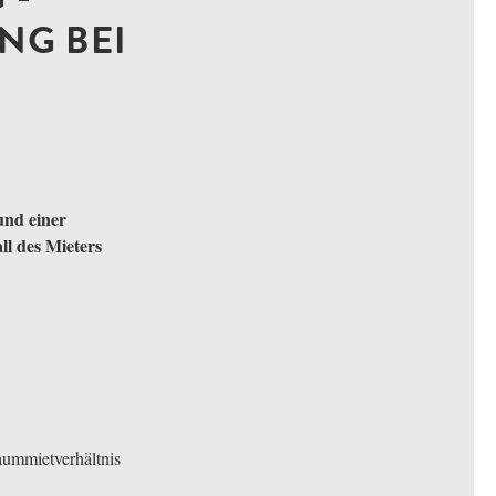
NG BEI
und einer
ll des Mieters
aummietverhältnis