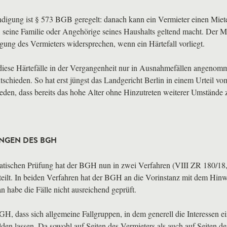
digung ist § 573
BGB
geregelt: danach kann ein Vermieter einen Miet
, seine Familie oder Angehörige seines Haushalts geltend macht. Der 
ung des Vermieters widersprechen, wenn ein Härtefall vorliegt.
diese Härtefälle in der Vergangenheit nur in Ausnahmefällen angenomm
tschieden. So hat erst jüngst das Landgericht Berlin in einem Urteil v
ieden, dass bereits das hohe Alter ohne Hinzutreten weiterer Umstände
UNGEN DES
BGH
atischen Prüfung hat der
BGH
nun in zwei Verfahren (
VIII
ZR 180/18
teilt. In beiden Verfahren hat der
BGH
an die Vorinstanz mit dem Hinw
 habe die Fälle nicht ausreichend geprüft.
GH
, dass sich allgemeine Fallgruppen, in dem generell die Interessen ei
lden lassen. Da sowohl auf Seiten des Vermieters als auch auf Seiten de