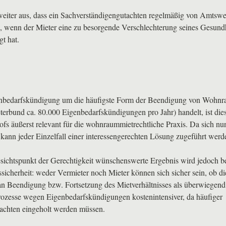
eiter aus, dass ein Sachverständigengutachten regelmäßig von Amtswe
d, wenn der Mieter eine zu besorgende Verschlechterung seines Gesund
gt hat.
enbedarfskündigung um die häufigste Form der Beendigung von Wohnr
terbund ca. 80.000 Eigenbedarfskündigungen pro Jahr) handelt, ist di
ofs äußerst relevant für die wohnraummietrechtliche Praxis. Da sich n
kann jeder Einzelfall einer interessengerechten Lösung zugeführt werd
sichtspunkt der Gerechtigkeit wünschenswerte Ergebnis wird jedoch b
sicherheit: weder Vermieter noch Mieter können sich sicher sein, ob di
 an Beendigung bzw. Fortsetzung des Mietverhältnisses als überwiegen
esse wegen Eigenbedarfskündigungen kostenintensiver, da häufiger
achten eingeholt werden müssen.