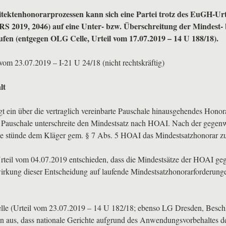
tektenhonorarprozessen kann sich eine Partei trotz des EuGH-Urt
RS
2019, 2046) auf eine Unter- bzw. Überschreitung der Mindest-
ufen (entgegen
OLG
Celle, Urteil vom 17.07.2019 – 14 U 188/18).
om 23.07.2019 – I-21 U 24/18 (nicht rechtskräftig)
lt
gt ein über die vertraglich vereinbarte Pauschale hinausgehendes Honor
 Pauschale unterschreite den Mindestsatz nach
HOAI
. Nach der gegenw
ge stünde dem Kläger gem. § 7 Abs. 5
HOAI
das Mindestsatzhonorar z
teil vom 04.07.2019 entschieden, dass die Mindestsätze der
HOAI
geg
irkung dieser Entscheidung auf laufende Mindestsatzhonorarforderunge
lle (Urteil vom 23.07.2019 – 14 U 182/18; ebenso LG Dresden, Besch
n aus, dass nationale Gerichte aufgrund des Anwendungsvorbehaltes d