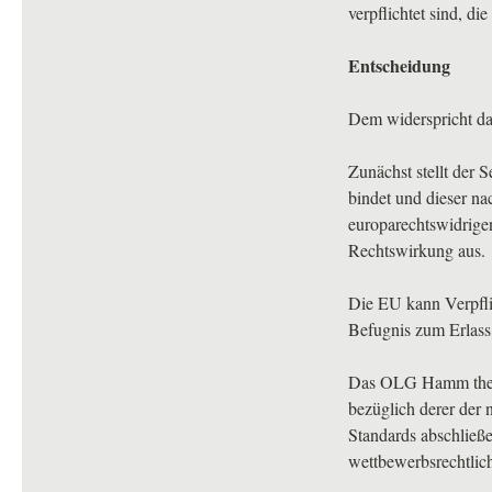
verpflichtet sind, d
Entscheidung
Dem widerspricht d
Zunächst stellt der 
bindet und dieser n
europarechtswidrige
Rechtswirkung aus.
Die EU kann Verpflic
Befugnis zum Erlass
Das
OLG
Hamm thema
bezüglich derer der
Standards abschließe
wettbewerbsrechtlic