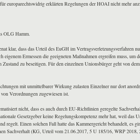
ie für europarechtswidrig erklärten Regelungen der
HOAI
nicht mehr an
as
OLG
Hamm.
Senat klar, dass das Urteil des EuGH im Vertragsverletzungsverfahren nu
ach eigenem Ermessen die geeigneten Maßnahmen ergreifen muss, um d
n Zustand zu beseitigen. Für den einzelnen Unionsbürger geht von dem 
htungen mit unmittelbarer Wirkung zulasten Einzelner nur dort anordn
 von Verordnungen zugewiesen ist.
tisiert nicht, dass es auch durch EU-Richtlinien geregelte Sachverha
 nationale Gesetzgeber keine Regelungskompetenz mehr hat, weil das U
nd regelt. Einen solchen Fall hatte das Kammergericht behandelt, es g
hen Sachverhalt (KG, Urteil vom 21.06.2017, 5 U 185/16,
WRP
2018, 