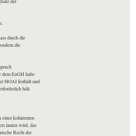
dsatz der
n.
dass durch die
sondern die
spruch
vor dem EuGH habe
der
HOAI
festhält und
rforderlich hält.
n einer kohärenten
ers lauten wird, das
utsche Recht der