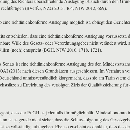
ndung des Richters überschreitende Auslegung ist auch durch den Grun
 rechtfertigen (BVerfG,
NZG
2013, 464,
NJW
2012, 669).
 eine richtlinienkonforme Auslegung möglich ist, obliegt den Gerichte
its entschieden, dass eine richtlinienkonforme Auslegung voraussetzt, 
nbare Wille des Gesetz- oder Verordnungsgeber nicht verändert wird, 
llen (noch) entspricht (
BGH
,
NJW
2016, 1718, 1721).
s Senats ist eine richtlinienkonforme Auslegung des den Mindestsatzan
OAI
(2013) nach diesen Grundsätzen ausgeschlossen. Im Verfahren 
Deutschland unmissverständlich klargemacht, dass sie am Tarifsystem 
hstsätze zu Erreichung des verfolgten Ziels der Qualitätssicherung für e
eht, dass der EuGH es jedenfalls für möglich hält, Mindesthonorare i
dann ist es gerade nicht sicher, dass die Schlussfolgerung des Gesetzgeb
ätze vollständig aufzugeben. Ebenso erscheint es denkbar, dass das de