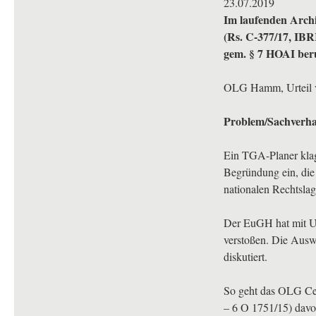
23.07.2019
Im laufenden Archi
(Rs. C-377/17,
IBR
gem. § 7
HOAI
ber
OLG
Hamm, Urteil v
Problem/Sachverha
Ein
TGA
-Planer kla
Begründung ein, die
nationalen Rechtsla
Der EuGH hat mit Ur
verstoßen. Die Ausw
diskutiert.
So geht das
OLG
Ce
– 6 O 1751/15) davo