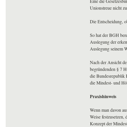
Eine die Gesetzesbi
Unionstreue nicht zu
Die Entscheidung, ob
So hat der
BGH
bere
Auslegung der erken
Auslegung seinem Wi
Nach der Ansicht de
begründenden § 7
H
die Bundesrepublik 
die Mindest- und Höc
Praxishinweis
Wenn man davon ausg
Weise festzusetzen, 
Konzept der Mindests