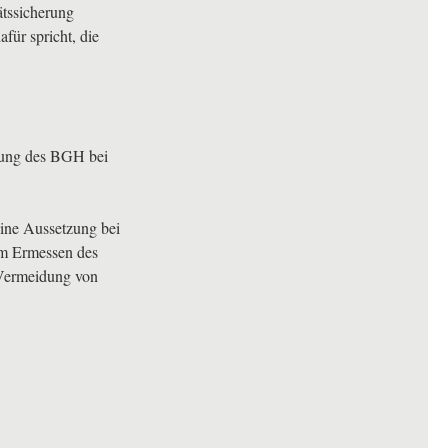
ätssicherung
für spricht, die
dung des
BGH
bei
eine Aussetzung bei
im Ermessen des
 Vermeidung von