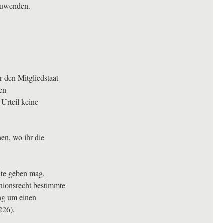
zuwenden.
r den Mitgliedstaat
en
Urteil keine
en, wo ihr die
lte geben mag,
nionsrecht bestimmte
ing um einen
226).